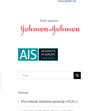
Traži...
st
ail:
Novosti
Prva robotski asistirana operacija u KCUS-u